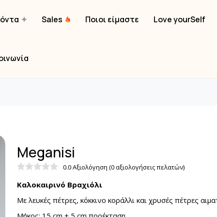
ϊόντα
Sales
Ποιοι είμαστε
Love yourSelf
οινωνία
Meganisi
0.0 Αξιολόγηση (0 αξιολογήσεις πελατών)
Καλοκαιρινό Βραχιόλι
Με λευκές πέτρες, κόκκινο κοράλλι και χρυσές πέτρες αιμα
Μήκος: 15 cm + 5 cm προέκταση