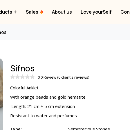
ducts
Sales
About us
Love yourSelf
Con
nos
Sifnos
0.0 Review (0 client's reviews)
Colorful Anklet
With orange beads and gold hematite
Length: 21 cm + 5 cm extension
Resistant to water and perfumes
Type:
Semiprecious Stones